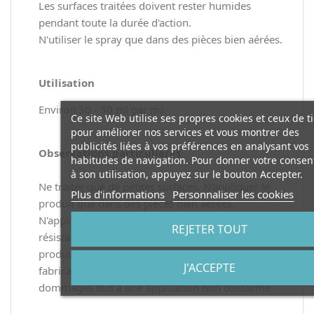
Les surfaces traitées doivent rester humides
pendant toute la durée d'action.
N'utiliser le spray que dans des pièces bien aérées.
Utilisation
Environ 30 - 50 ml par m
.
2
Ce site Web utilise ses propres cookies et ceux de t
pour améliorer nos services et vous montrer des
publicités liées à vos préférences en analysant vos
Observations particulières
habitudes de navigation. Pour donner votre conse
à son utilisation, appuyez sur le bouton Accepter.
Ne traiter que de petites surfaces. N'appliquer le
Plus d'informations
Personnaliser les cookies
produit que dans des pièces bien aérées.
N'appliquer le produit que sur des surfaces
REJETER TOUT
résistantes à l'alcool. En cas de doute, tester le
produit sur une petite surface discrète. Le
J'ACCEPTE
fabricant décline toute responsabilité quant aux
dommages dus à une application non conforme.