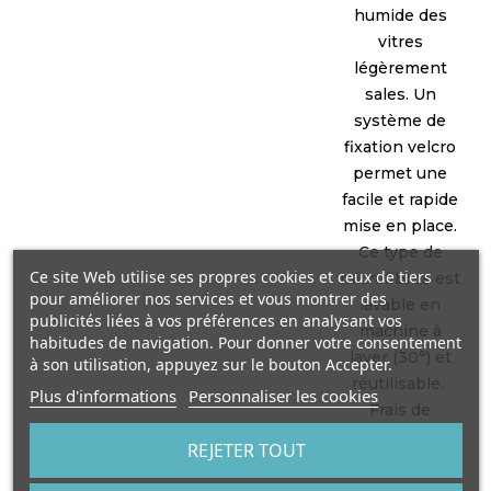
humide des
vitres
légèrement
sales. Un
système de
fixation velcro
permet une
facile et rapide
mise en place.
Ce type de
Ce site Web utilise ses propres cookies et ceux de tiers
microfibres est
pour améliorer nos services et vous montrer des
lavable en
publicités liées à vos préférences en analysant vos
machine à
habitudes de navigation. Pour donner votre consentement
laver (30°) et
à son utilisation, appuyez sur le bouton Accepter.
réutilisable.
Plus d'informations
Personnaliser les cookies
Frais de
livraison inclus
REJETER TOUT