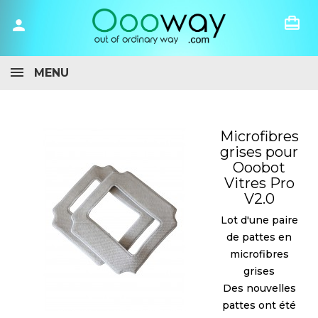
card_travel
person
MENU
Microfibres
grises pour
Ooobot
Vitres Pro
V2.0
Lot d'une paire
de pattes en
microfibres
grises
Des nouvelles
pattes ont été