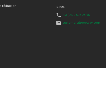
e réduction
Suisse

+41 (0)22 575 25 95

customers@oooway.com