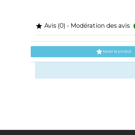
Avis (0) - Modération des avis


Noter le produit