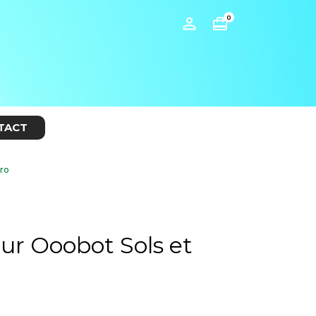
0

card_travel
TACT
Pro
our Ooobot Sols et