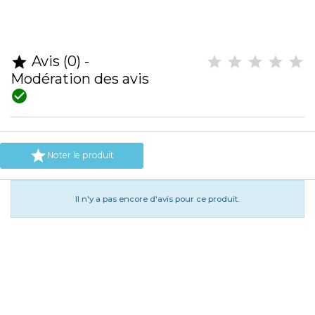
Avis (0) -

Modération des avis


Noter le produit
Il n'y a pas encore d'avis pour ce produit.