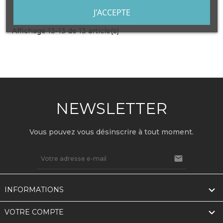
J'ACCEPTE

Précédent
1
2
Affichage 13-13 de 13 article(s)
NEWSLETTER
Vous pouvez vous désinscrire à tout moment.


INFORMATIONS

VOTRE COMPTE