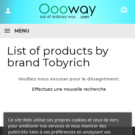
card_travel
person
MENU
List of products by
brand Tobyrich
Veuillez nous excuser pour le désagrément.
Effectuez une nouvelle recherche
Ce site Web utilise ses propres cookies et ceux de tiers
pour améliorer nos services et vous montrer des
publicités liées à vos préférences en analysant vos