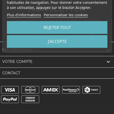
habitudes de navigation. Pour donner votre consentement
NEWSLETTER
à son utilisation, appuyez sur le bouton Accepter.
Plus d'informations
Personnaliser les cookies
Vous pouvez vous désinscrire à tout moment.
REJETER TOUT

J'ACCEPTE

INFORMATIONS

VOTRE COMPTE
CONTACT