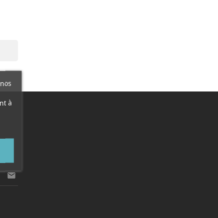

 nos
nt à
