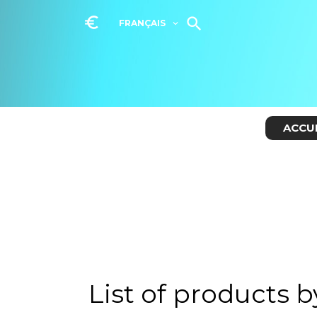
euro_symbol

FRANÇAIS

ACCU
List of products 