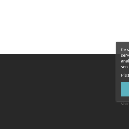
Ce s
serv
anal
son 
Plus