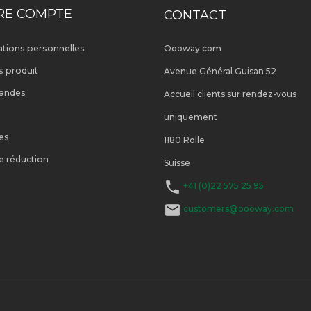
RE COMPTE
CONTACT
ations personnelles
Oooway.com
s produit
Avenue Général Guisan 52
andes
Accueil clients sur rendez-vous
uniquement
es
1180 Rolle
e réduction
Suisse

+41 (0)22 575 25 95

customers@oooway.com