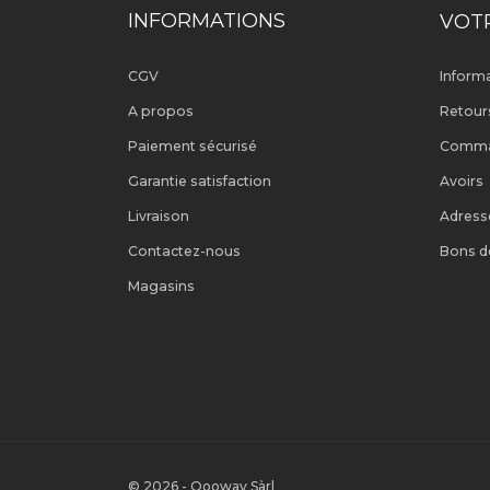
INFORMATIONS
VOT
CGV
Inform
A propos
Retour
Paiement sécurisé
Comm
Garantie satisfaction
Avoirs
Livraison
Adress
Contactez-nous
Bons d
Magasins
© 2026 - Oooway Sàrl